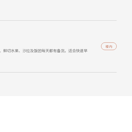
楼内
、冷饮、鲜切水果、沙拉及饭团每天都有备货。适合快速早