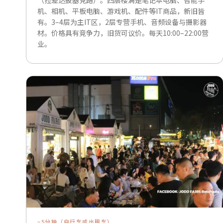
（拉差达披塞克路）。四层楼满是笔记本电脑、智能手
机、相机、平板电脑、游戏机、配件等IT商品，新旧皆
有。3–4层为主IT区，2层专营手机、音频设备与摄影器
材。价格具有竞争力，旧货可议价。每天10:00–22:00营
业。
~5分钟（自行车或出租车）