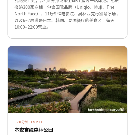
克路交汇处，步行5分钟或乘坐MRT蓝线一站即达。七层
楼逾300家商铺，包含国际品牌（Uniqlo、Muji、The
North Face）、11厅SFX电影院、奥林匹克标准溜冰场，
以及6–7层满是日本、韩国、泰国餐厅的美食区。每天
10:00–22:00营业。
~20分钟（MRT）
本查吉缇森林公园