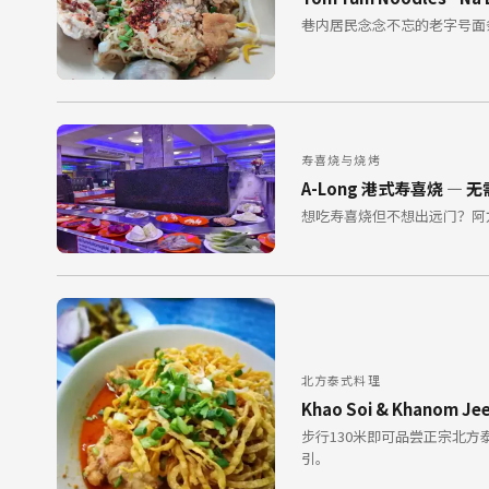
巷内居民念念不忘的老字号面
寿喜烧与烧烤
A-Long 港式寿喜烧 — 
想吃寿喜烧但不想出远门？阿
北方泰式料理
Khao Soi & Khanom
步行130米即可品尝正宗北方泰国
引。