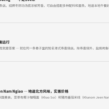
条店。招牌冬阴功汤底浓郁芳香，可自由搭配多种配料和面条。地道本地午餐好
无需远行
龙就是答案 — 就在同一条巷子里的知名港式寿喜烧店。除寿喜烧外，盐焗烤
 Jeen Nam Ngiao — 地道北方风味，实惠价格
美食。菜单有椰汁咖喱面（Khao Soi）和猪肉番茄米线（Khanom Jeen 