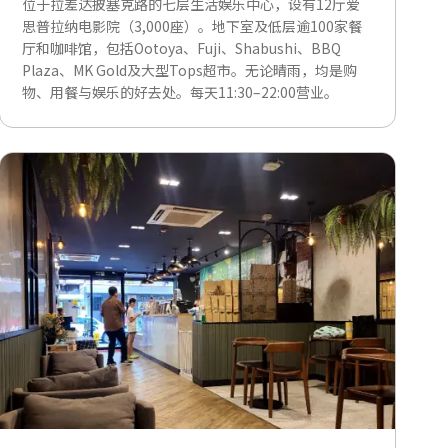
位于拉差达披塞克路的七层生活娱乐中心，设有12厅爱
思普拉纳电影院（3,000座）。地下室及低层逾100家餐
厅和咖啡馆，包括Ootoya、Fuji、Shabushi、BBQ
Plaza、MK Gold及大型Tops超市。无论晴雨，均是购
物、用餐与娱乐的好去处。每天11:30–22:00营业。