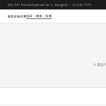
565–567 Ratchadaphisek Soi 3, Bangkok ·
02-641-7979
住店·美食·探索
客房
设施
优惠
从酒店内