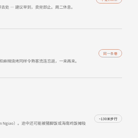
去处 — 建议早到，卖完即止。周二休息。
同一条巷
鱼和麻辣烧烤同样令熟客流连忘返，一来再来。
~130米步行
Nam Ngiao）。途中还可能被猪脚饭或海南鸡饭摊吸