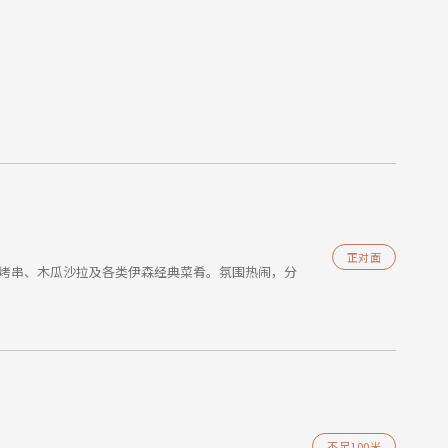
正对面
颈肉烤串、木瓜沙拉及各类伊森经典菜肴。氛围热闹，分
不足100米