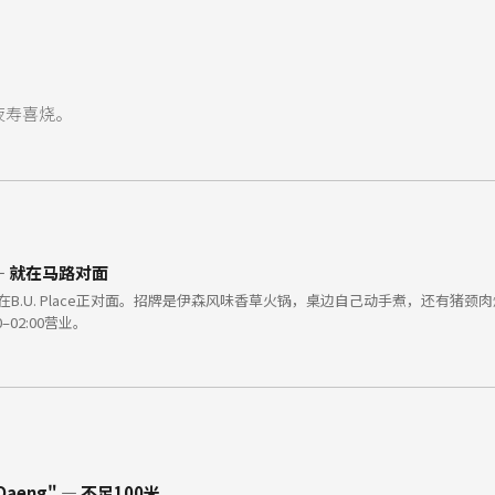
夜寿喜烧。
rn — 就在马路对面
B.U. Place正对面。招牌是伊森风味香草火锅，桌边自己动手煮，还有猪
02:00营业。
a Daeng" — 不足100米